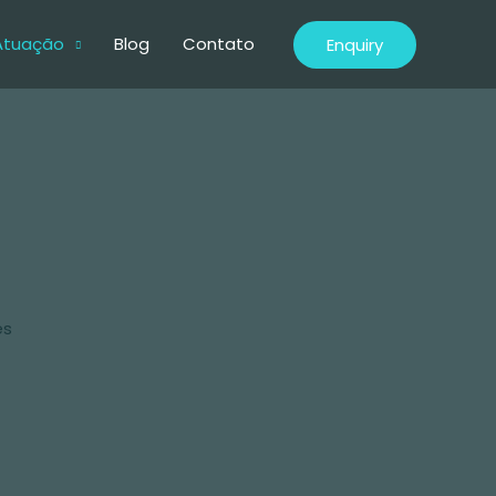
Atuação
Blog
Contato
Enquiry
es