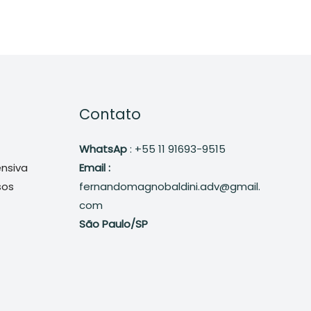
Contato
WhatsAp
: +55 11 91693-9515
ensiva
Email :
sos
fernandomagnobaldini.adv@gmail.
com
São Paulo/SP