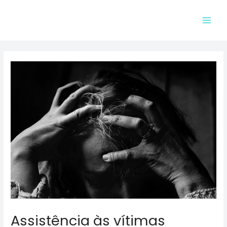
Ir
para
Main
o
conteúdo
Men
Assistência às vítimas